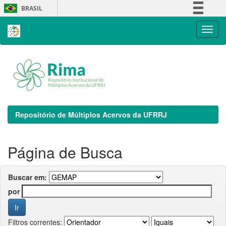
Skip
BRASIL
navigation
Simplifique!
Comunica BR
Participe
Acesso à informação
Legislação
Canais
Repositório de Múltiplos Acervos da UFRRJ
Página de Busca
Buscar em:
por
Filtros correntes: