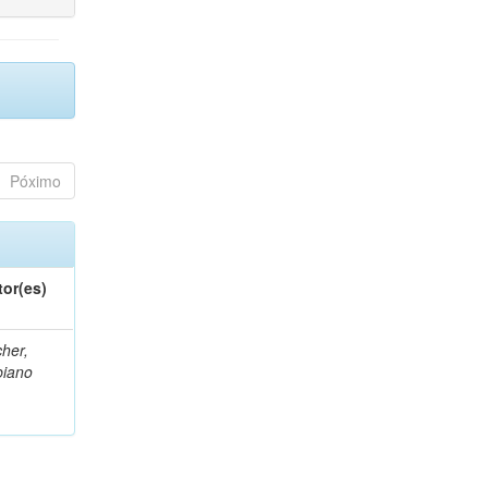
Póximo
tor(es)
her,
biano