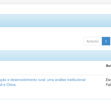
Anterior
1
Au
ação e desenvolvimento rural: uma análise institucional
Esc
il e China
Fa