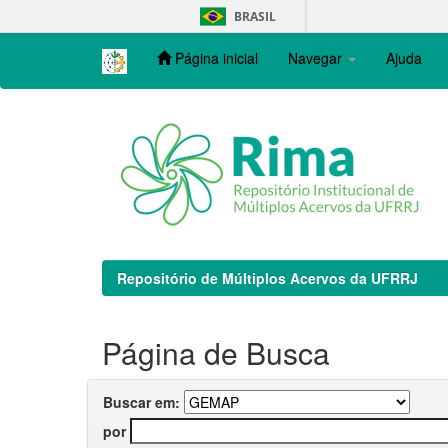
Skip
BRASIL
navigation
Página inicial
Navegar
Ajuda
Repositório de Múltiplos Acervos da UFRRJ
Página de Busca
Buscar em:
por