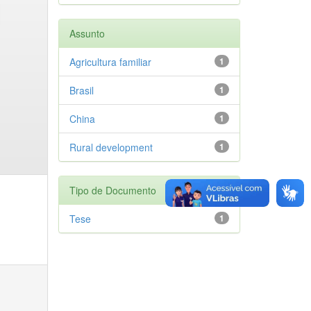
Assunto
Agricultura familiar
1
Brasil
1
China
1
Rural development
1
Tipo de Documento
Tese
1