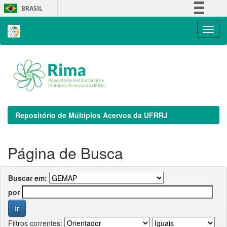
Skip
BRASIL
navigation
Simplifique!
Comunica BR
Participe
Acesso à informação
Legislação
Canais
Repositório de Múltiplos Acervos da UFRRJ
Página de Busca
Buscar em:
por
Filtros correntes: