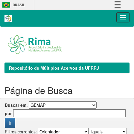
Skip
BRASIL
navigation
Simplifique!
Comunica BR
Participe
Acesso à informação
Legislação
Canais
Repositório de Múltiplos Acervos da UFRRJ
Página de Busca
Buscar em:
por
Filtros correntes: