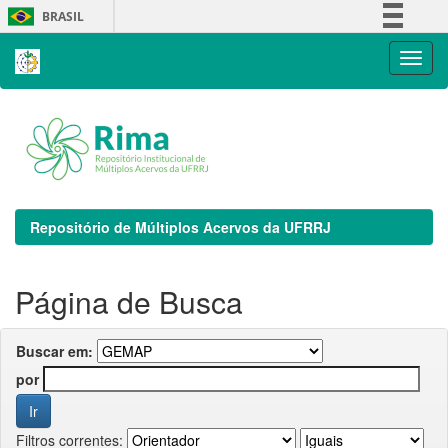
Skip
BRASIL
navigation
Simplifique!
Comunica BR
Participe
Acesso à informação
Legislação
Canais
Repositório de Múltiplos Acervos da UFRRJ
Página de Busca
Buscar em:
por
Filtros correntes: