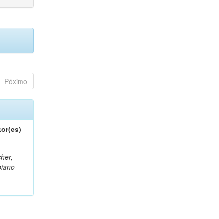
Póximo
tor(es)
her,
biano