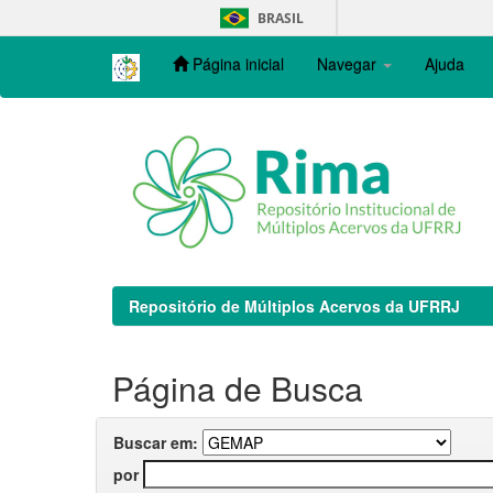
Skip
BRASIL
navigation
Página inicial
Navegar
Ajuda
Repositório de Múltiplos Acervos da UFRRJ
Página de Busca
Buscar em:
por