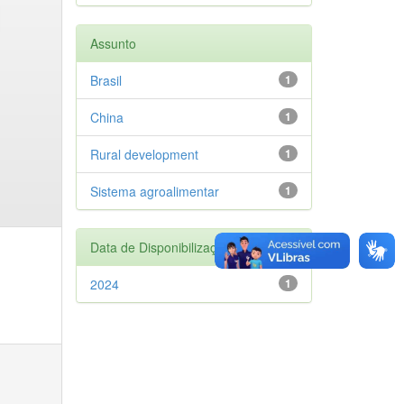
Assunto
Brasil
1
China
1
Rural development
1
Sistema agroalimentar
1
Data de Disponibilização
2024
1