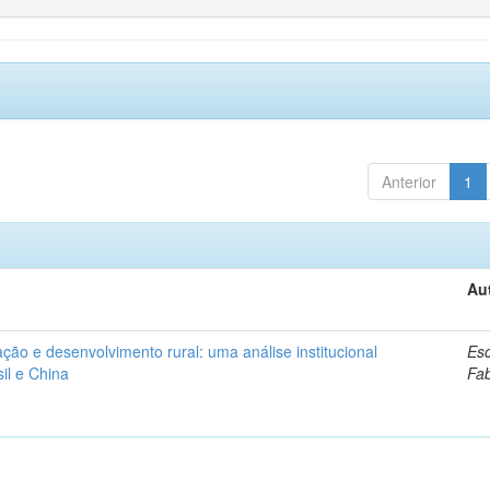
Anterior
1
Au
ação e desenvolvimento rural: uma análise institucional
Esc
il e China
Fa