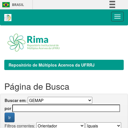
Skip
BRASIL
navigation
Simplifique!
Comunica BR
Participe
Acesso à informação
Legislação
Canais
Repositório de Múltiplos Acervos da UFRRJ
Página de Busca
Buscar em:
por
Filtros correntes: