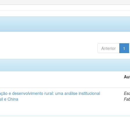
Anterior
1
Au
ação e desenvolvimento rural: uma análise institucional
Esc
il e China
Fa