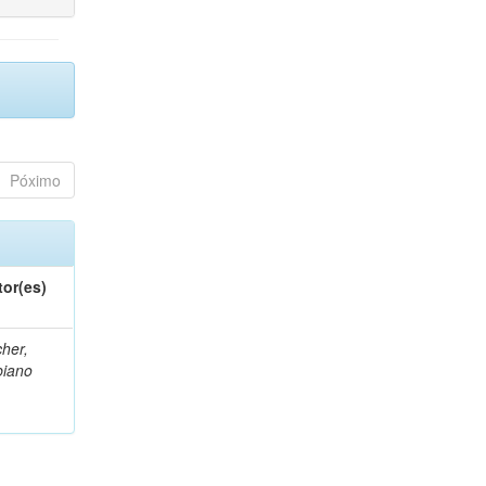
Póximo
tor(es)
her,
biano