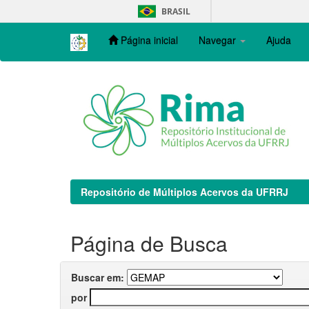
Skip
BRASIL
navigation
Página inicial
Navegar
Ajuda
Repositório de Múltiplos Acervos da UFRRJ
Página de Busca
Buscar em:
por