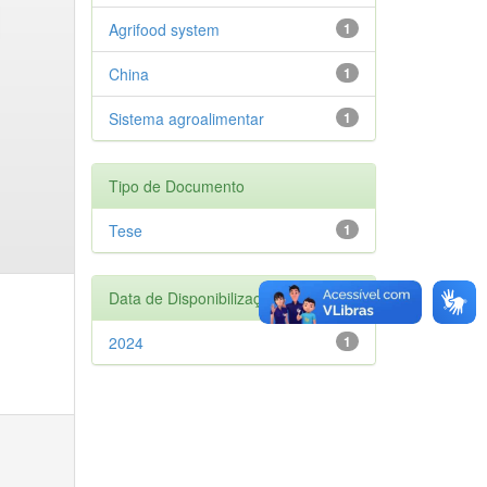
Agrifood system
1
China
1
Sistema agroalimentar
1
Tipo de Documento
Tese
1
Data de Disponibilização
2024
1