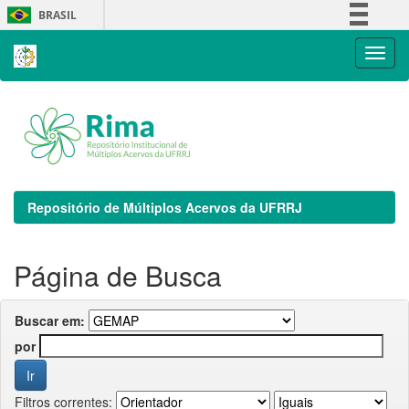
Skip
BRASIL
navigation
Simplifique!
Comunica BR
Participe
Acesso à informação
Legislação
Canais
Repositório de Múltiplos Acervos da UFRRJ
Página de Busca
Buscar em:
por
Filtros correntes: