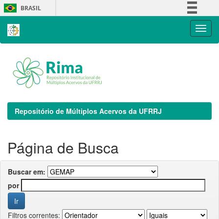
Skip
BRASIL
navigation
Simplifique!
Comunica BR
Participe
Acesso à informação
Legislação
Canais
Repositório de Múltiplos Acervos da UFRRJ
Página de Busca
Buscar em:
por
Filtros correntes: