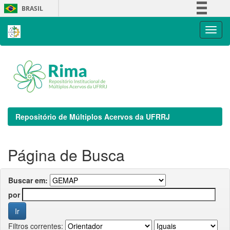
Skip
BRASIL
navigation
Simplifique!
Comunica BR
Participe
Acesso à informação
Legislação
Canais
Repositório de Múltiplos Acervos da UFRRJ
Página de Busca
Buscar em:
por
Filtros correntes: