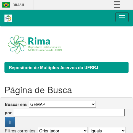
Skip
BRASIL
navigation
Simplifique!
Comunica BR
Participe
Acesso à informação
Legislação
Canais
Repositório de Múltiplos Acervos da UFRRJ
Página de Busca
Buscar em:
por
Filtros correntes: