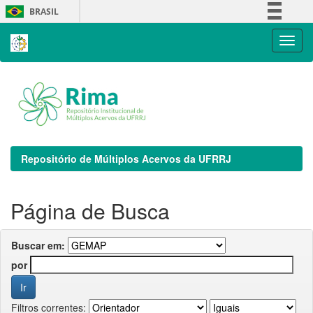
Skip
BRASIL
navigation
Simplifique!
Comunica BR
Participe
Acesso à informação
Legislação
Canais
Repositório de Múltiplos Acervos da UFRRJ
Página de Busca
Buscar em:
por
Filtros correntes: