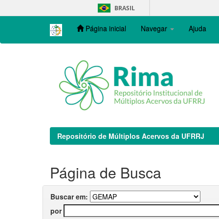
Skip
BRASIL
navigation
Página inicial
Navegar
Ajuda
Repositório de Múltiplos Acervos da UFRRJ
Página de Busca
Buscar em:
por