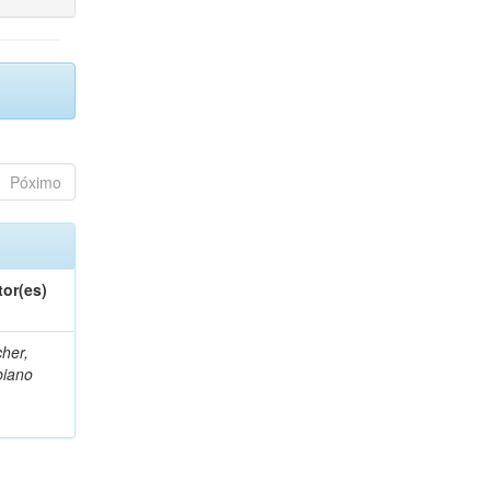
Póximo
tor(es)
her,
biano