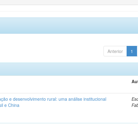
Anterior
1
Au
ação e desenvolvimento rural: uma análise institucional
Esc
il e China
Fa