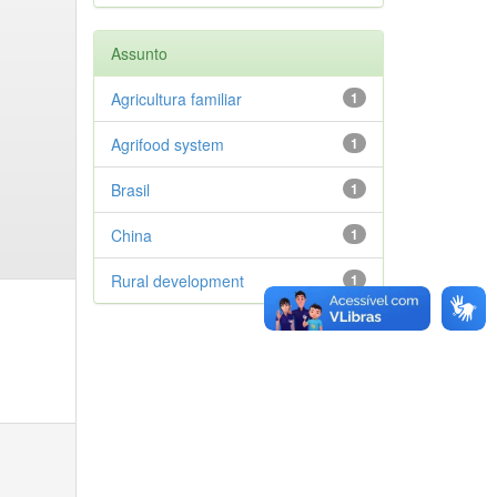
Assunto
Agricultura familiar
1
Agrifood system
1
Brasil
1
China
1
Rural development
1