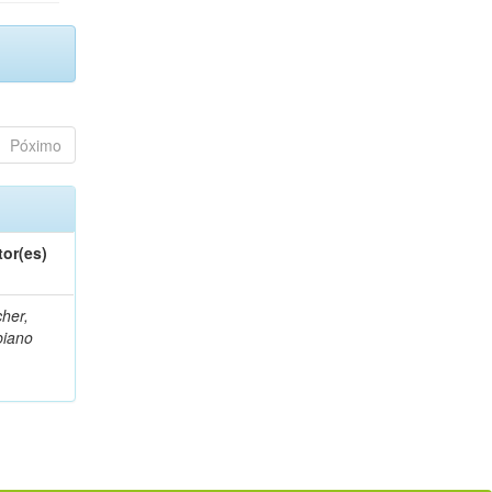
Póximo
tor(es)
her,
biano