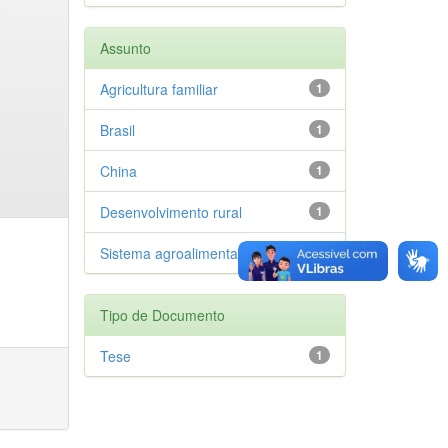
Assunto
Agricultura familiar
1
Brasil
1
China
1
Desenvolvimento rural
1
Sistema agroalimentar
1
Tipo de Documento
Tese
1