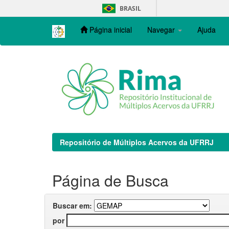
Skip
BRASIL
navigation
Página inicial
Navegar
Ajuda
Repositório de Múltiplos Acervos da UFRRJ
Página de Busca
Buscar em:
por