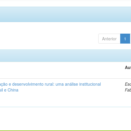
Anterior
1
Au
ação e desenvolvimento rural: uma análise institucional
Esc
il e China
Fa