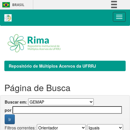
Skip
BRASIL
navigation
Simplifique!
Comunica BR
Participe
Acesso à informação
Legislação
Canais
Repositório de Múltiplos Acervos da UFRRJ
Página de Busca
Buscar em:
por
Filtros correntes: