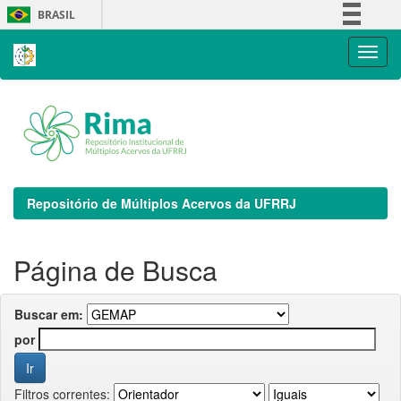
Skip
BRASIL
navigation
Simplifique!
Comunica BR
Participe
Acesso à informação
Legislação
Canais
Repositório de Múltiplos Acervos da UFRRJ
Página de Busca
Buscar em:
por
Filtros correntes: