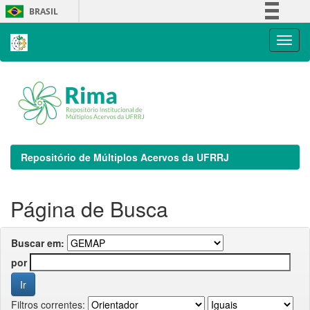
Skip
BRASIL
navigation
Simplifique!
Comunica BR
Participe
Acesso à informação
Legislação
Canais
Repositório de Múltiplos Acervos da UFRRJ
Página de Busca
Buscar em:
por
Filtros correntes: