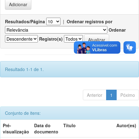
Resultados/Página
|
Ordenar registros por
Ordenar
Registro(s)
Resultado 1-1 de 1.
Anterior
1
Póximo
Conjunto de itens:
Pré-
Data do
Título
Autor(es)
visualização
documento