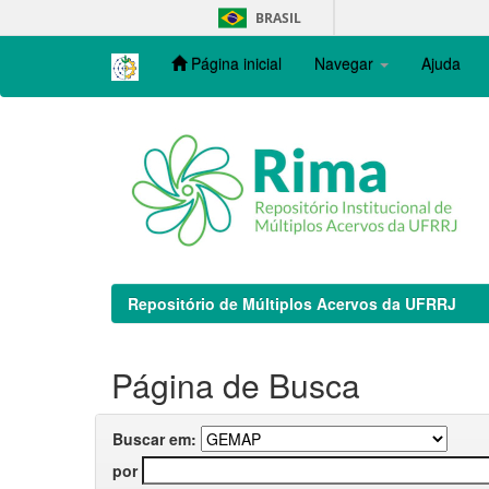
Skip
BRASIL
navigation
Página inicial
Navegar
Ajuda
Repositório de Múltiplos Acervos da UFRRJ
Página de Busca
Buscar em:
por