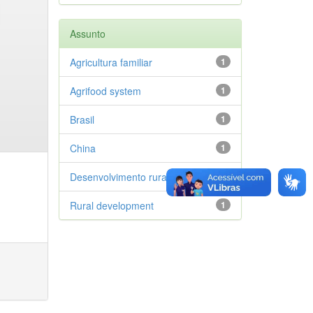
Assunto
Agricultura familiar
1
Agrifood system
1
Brasil
1
China
1
Desenvolvimento rural
1
Rural development
1