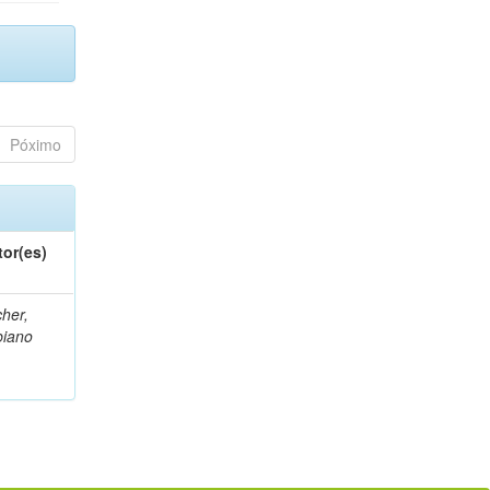
Póximo
tor(es)
her,
biano