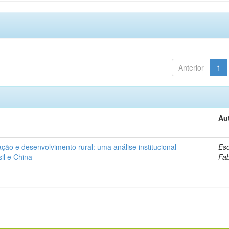
Anterior
1
Au
ação e desenvolvimento rural: uma análise institucional
Esc
il e China
Fa