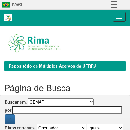
Skip
BRASIL
navigation
Simplifique!
Comunica BR
Participe
Acesso à informação
Legislação
Canais
Repositório de Múltiplos Acervos da UFRRJ
Página de Busca
Buscar em:
por
Filtros correntes: