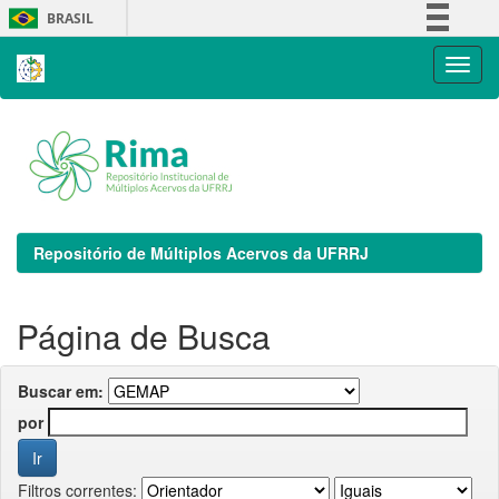
Skip
BRASIL
navigation
Simplifique!
Comunica BR
Participe
Acesso à informação
Legislação
Canais
Repositório de Múltiplos Acervos da UFRRJ
Página de Busca
Buscar em:
por
Filtros correntes: