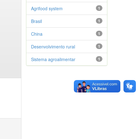
Agrifood system
1
Brasil
1
China
1
Desenvolvimento rural
1
Sistema agroalimentar
1