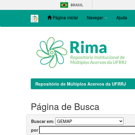
Skip
BRASIL
navigation
Página inicial
Navegar
Ajuda
Repositório de Múltiplos Acervos da UFRRJ
Página de Busca
Buscar em:
por