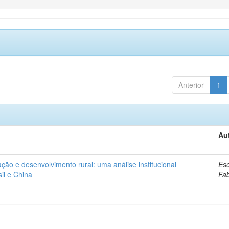
Anterior
1
Au
ação e desenvolvimento rural: uma análise institucional
Esc
il e China
Fa