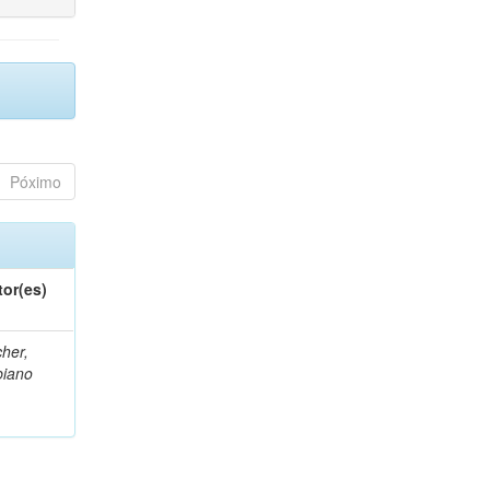
Póximo
tor(es)
her,
biano