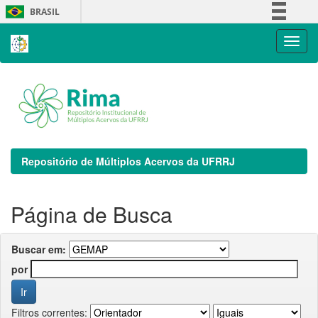
Skip
BRASIL
navigation
Simplifique!
Comunica BR
Participe
Acesso à informação
Legislação
Canais
Repositório de Múltiplos Acervos da UFRRJ
Página de Busca
Buscar em:
por
Filtros correntes: