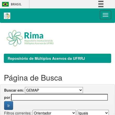
Skip
BRASIL
navigation
Simplifique!
Comunica BR
Participe
Acesso à informação
Legislação
Canais
Repositório de Múltiplos Acervos da UFRRJ
Página de Busca
Buscar em:
por
Filtros correntes: