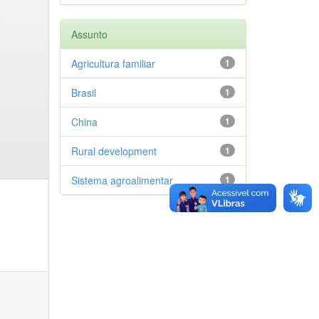
Assunto
Agricultura familiar
1
Brasil
1
China
1
Rural development
1
Sistema agroalimentar
1