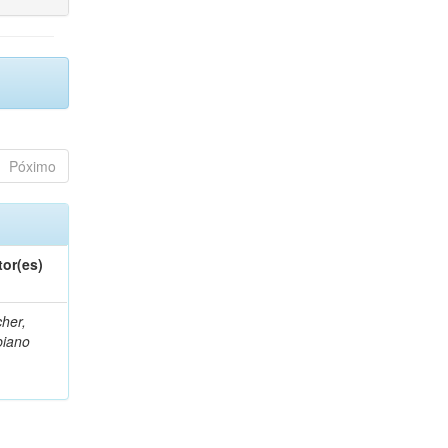
Póximo
tor(es)
her,
biano