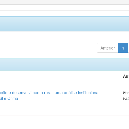
Anterior
1
Au
ação e desenvolvimento rural: uma análise institucional
Esc
il e China
Fa