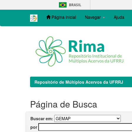
Skip
BRASIL
navigation
Página inicial
Navegar
Ajuda
Repositório de Múltiplos Acervos da UFRRJ
Página de Busca
Buscar em:
por