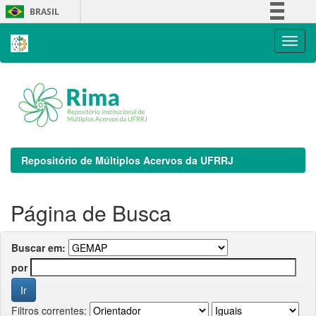
Skip
BRASIL
navigation
Simplifique!
Comunica BR
Participe
Acesso à informação
Legislação
Canais
Repositório de Múltiplos Acervos da UFRRJ
Página de Busca
Buscar em:
por
Filtros correntes: