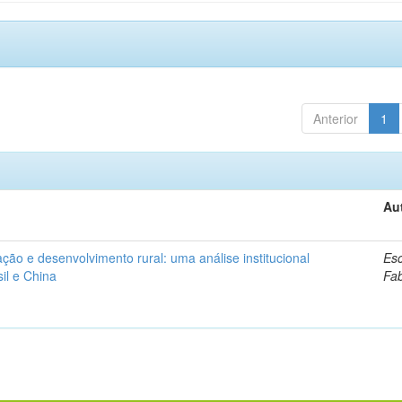
Anterior
1
Au
ação e desenvolvimento rural: uma análise institucional
Esc
il e China
Fa