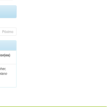
Póximo
tor(es)
her,
biano