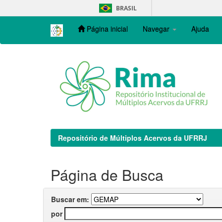
Skip
BRASIL
navigation
Página inicial
Navegar
Ajuda
Repositório de Múltiplos Acervos da UFRRJ
Página de Busca
Buscar em:
por