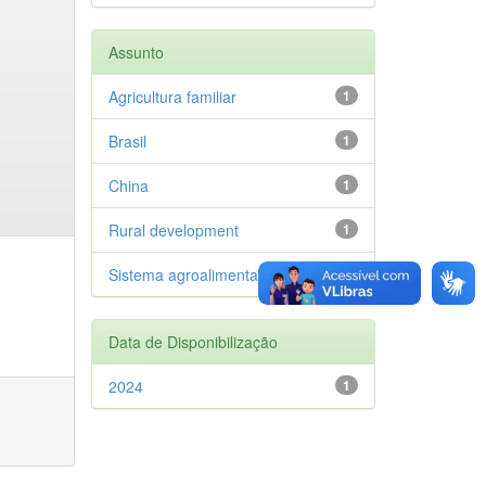
Assunto
Agricultura familiar
1
Brasil
1
China
1
Rural development
1
Sistema agroalimentar
1
Data de Disponibilização
2024
1