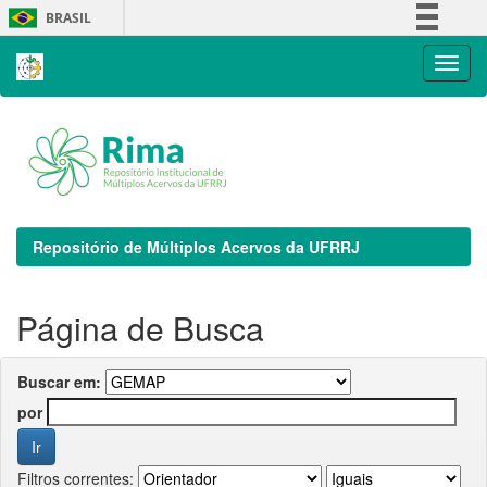
Skip
BRASIL
navigation
Simplifique!
Comunica BR
Participe
Acesso à informação
Legislação
Canais
Repositório de Múltiplos Acervos da UFRRJ
Página de Busca
Buscar em:
por
Filtros correntes: