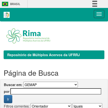
Skip
BRASIL
navigation
Simplifique!
Comunica BR
Participe
Acesso à informação
Legislação
Canais
Repositório de Múltiplos Acervos da UFRRJ
Página de Busca
Buscar em:
por
Filtros correntes: