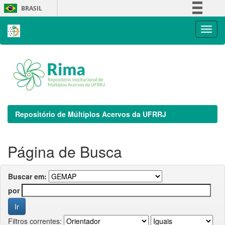
Skip
BRASIL
navigation
Simplifique!
Comunica BR
Participe
Acesso à informação
Legislação
Canais
Repositório de Múltiplos Acervos da UFRRJ
Página de Busca
Buscar em:
por
Filtros correntes: