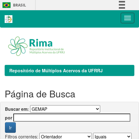
Skip
BRASIL
navigation
Simplifique!
Comunica BR
Participe
Acesso à informação
Legislação
Canais
Repositório de Múltiplos Acervos da UFRRJ
Página de Busca
Buscar em:
por
Filtros correntes: