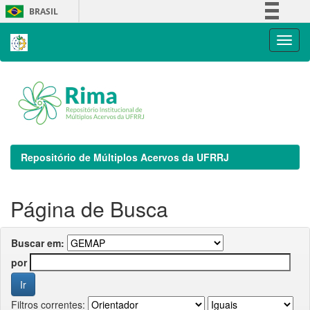
Skip
BRASIL
navigation
Simplifique!
Comunica BR
Participe
Acesso à informação
Legislação
Canais
Repositório de Múltiplos Acervos da UFRRJ
Página de Busca
Buscar em:
por
Filtros correntes: