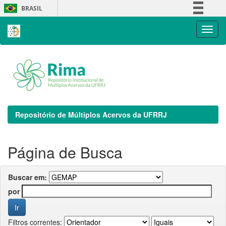
Skip
BRASIL
navigation
Simplifique!
Comunica BR
Participe
Acesso à informação
Legislação
Canais
Repositório de Múltiplos Acervos da UFRRJ
Página de Busca
Buscar em:
por
Filtros correntes: