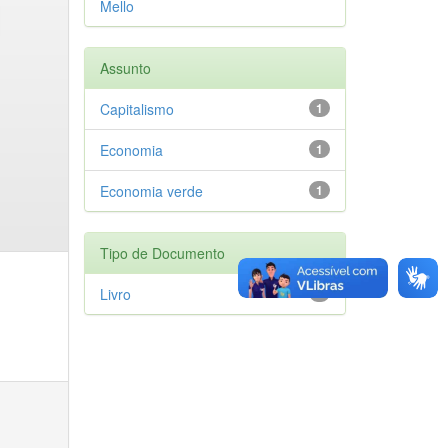
Mello
Assunto
Capitalismo
1
Economia
1
Economia verde
1
Tipo de Documento
Livro
1