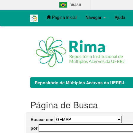
Skip
BRASIL
navigation
Página inicial
Navegar
Ajuda
Repositório de Múltiplos Acervos da UFRRJ
Página de Busca
Buscar em:
por