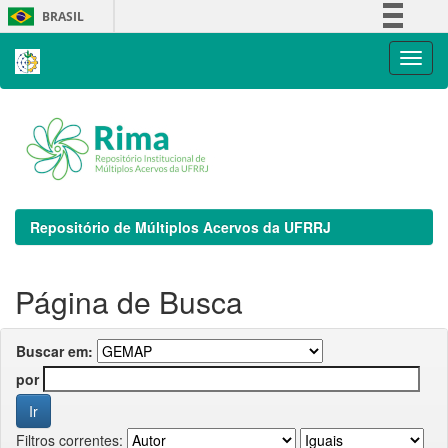
Skip
BRASIL
navigation
Simplifique!
Comunica BR
Participe
Acesso à informação
Legislação
Canais
Repositório de Múltiplos Acervos da UFRRJ
Página de Busca
Buscar em:
por
Filtros correntes: