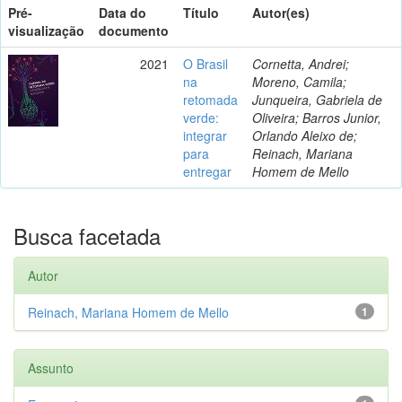
Pré-
Data do
Título
Autor(es)
visualização
documento
2021
O Brasil
Cornetta, Andrei;
na
Moreno, Camila;
retomada
Junqueira, Gabriela de
verde:
Oliveira; Barros Junior,
integrar
Orlando Aleixo de;
para
Reinach, Mariana
entregar
Homem de Mello
Busca facetada
Autor
Reinach, Mariana Homem de Mello
1
Assunto