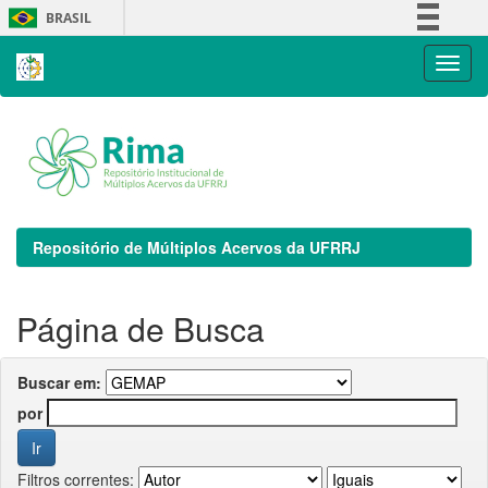
Skip
BRASIL
navigation
Simplifique!
Comunica BR
Participe
Acesso à informação
Legislação
Canais
Repositório de Múltiplos Acervos da UFRRJ
Página de Busca
Buscar em:
por
Filtros correntes: