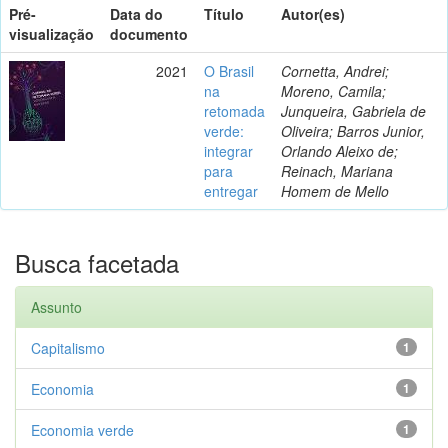
Pré-
Data do
Título
Autor(es)
visualização
documento
2021
O Brasil
Cornetta, Andrei;
na
Moreno, Camila;
retomada
Junqueira, Gabriela de
verde:
Oliveira; Barros Junior,
integrar
Orlando Aleixo de;
para
Reinach, Mariana
entregar
Homem de Mello
Busca facetada
Assunto
Capitalismo
1
Economia
1
Economia verde
1