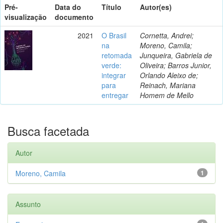
Pré-
Data do
Título
Autor(es)
visualização
documento
2021
O Brasil
Cornetta, Andrei;
na
Moreno, Camila;
retomada
Junqueira, Gabriela de
verde:
Oliveira; Barros Junior,
integrar
Orlando Aleixo de;
para
Reinach, Mariana
entregar
Homem de Mello
Busca facetada
Autor
Moreno, Camila
1
Assunto