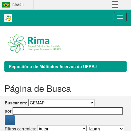
Skip
BRASIL
navigation
Simplifique!
Comunica BR
Participe
Acesso à informação
Legislação
Canais
Repositório de Múltiplos Acervos da UFRRJ
Página de Busca
Buscar em:
por
Filtros correntes: