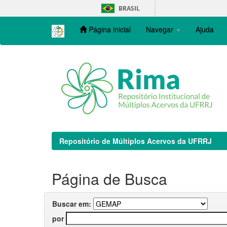
Skip
BRASIL
navigation
Página inicial
Navegar
Ajuda
Repositório de Múltiplos Acervos da UFRRJ
Página de Busca
Buscar em:
por