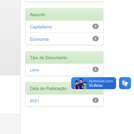
Assunto
Capitalismo
1
Economia
1
Tipo de Documento
Livro
1
Data de Publicação
2021
1