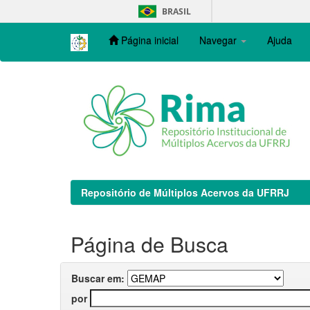
Skip
BRASIL
navigation
Página inicial
Navegar
Ajuda
Repositório de Múltiplos Acervos da UFRRJ
Página de Busca
Buscar em:
por