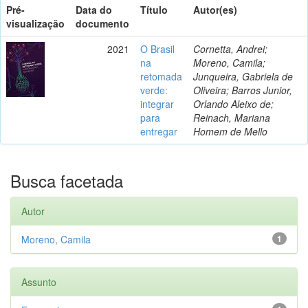
Pré-
Data do
Título
Autor(es)
visualização
documento
2021
O Brasil
Cornetta, Andrei;
na
Moreno, Camila;
retomada
Junqueira, Gabriela de
verde:
Oliveira; Barros Junior,
integrar
Orlando Aleixo de;
para
Reinach, Mariana
entregar
Homem de Mello
Busca facetada
Autor
Moreno, Camila
1
Assunto