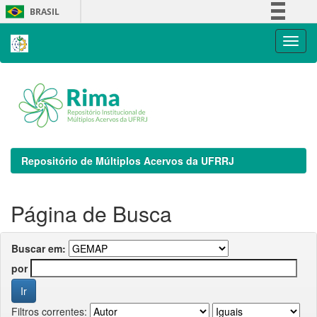
Skip
BRASIL
navigation
Simplifique!
Comunica BR
Participe
Acesso à informação
Legislação
Canais
Repositório de Múltiplos Acervos da UFRRJ
Página de Busca
Buscar em:
por
Filtros correntes: