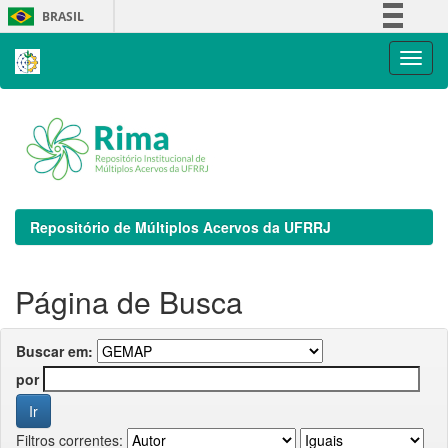
Skip
BRASIL
navigation
Simplifique!
Comunica BR
Participe
Acesso à informação
Legislação
Canais
Repositório de Múltiplos Acervos da UFRRJ
Página de Busca
Buscar em:
por
Filtros correntes: