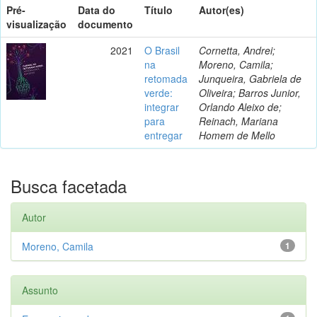
Pré-
Data do
Título
Autor(es)
visualização
documento
2021
O Brasil
Cornetta, Andrei;
na
Moreno, Camila;
retomada
Junqueira, Gabriela de
verde:
Oliveira; Barros Junior,
integrar
Orlando Aleixo de;
para
Reinach, Mariana
entregar
Homem de Mello
Busca facetada
Autor
Moreno, Camila
1
Assunto