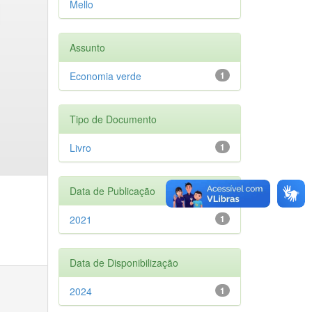
Mello
Assunto
Economia verde
1
Tipo de Documento
Livro
1
Data de Publicação
2021
1
Data de Disponibilização
2024
1