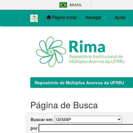
Skip
BRASIL
navigation
Página inicial
Navegar
Ajuda
Repositório de Múltiplos Acervos da UFRRJ
Página de Busca
Buscar em:
por