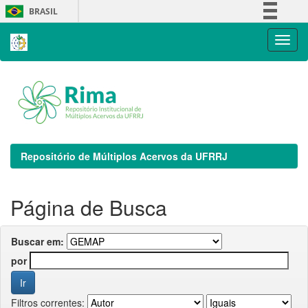
Skip
BRASIL
navigation
Simplifique!
Comunica BR
Participe
Acesso à informação
Legislação
Canais
Repositório de Múltiplos Acervos da UFRRJ
Página de Busca
Buscar em:
por
Filtros correntes: