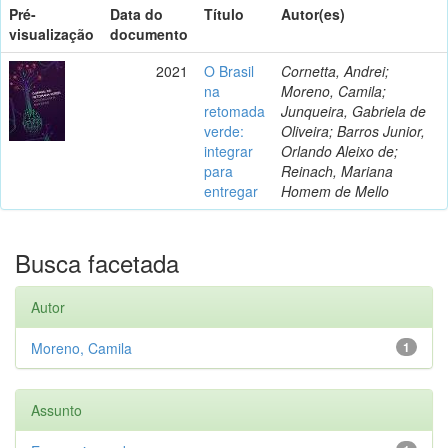
Pré-
Data do
Título
Autor(es)
visualização
documento
2021
O Brasil
Cornetta, Andrei;
na
Moreno, Camila;
retomada
Junqueira, Gabriela de
verde:
Oliveira; Barros Junior,
integrar
Orlando Aleixo de;
para
Reinach, Mariana
entregar
Homem de Mello
Busca facetada
Autor
Moreno, Camila
1
Assunto