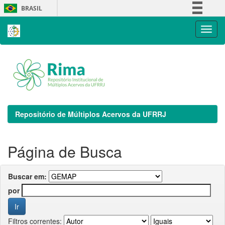
Skip
BRASIL
navigation
Simplifique!
Comunica BR
Participe
Acesso à informação
Legislação
Canais
Repositório de Múltiplos Acervos da UFRRJ
Página de Busca
Buscar em:
por
Filtros correntes: