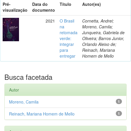
Pré-
Data do
Título
Autor(es)
visualização
documento
2021
O Brasil
Cornetta, Andrei;
na
Moreno, Camila;
retomada
Junqueira, Gabriela de
verde:
Oliveira; Barros Junior,
integrar
Orlando Aleixo de;
para
Reinach, Mariana
entregar
Homem de Mello
Busca facetada
Autor
Moreno, Camila
1
Reinach, Mariana Homem de Mello
1