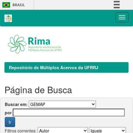
Skip
BRASIL
navigation
Simplifique!
Comunica BR
Participe
Acesso à informação
Legislação
Canais
Repositório de Múltiplos Acervos da UFRRJ
Página de Busca
Buscar em:
por
Filtros correntes: