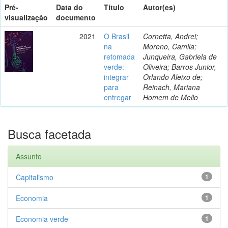
Pré-
Data do
Título
Autor(es)
visualização
documento
2021
O Brasil
Cornetta, Andrei;
na
Moreno, Camila;
retomada
Junqueira, Gabriela de
verde:
Oliveira; Barros Junior,
integrar
Orlando Aleixo de;
para
Reinach, Mariana
entregar
Homem de Mello
Busca facetada
Assunto
Capitalismo
1
Economia
1
Economia verde
1