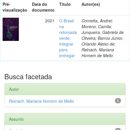
Pré-
Data do
Título
Autor(es)
visualização
documento
2021
O Brasil
Cornetta, Andrei;
na
Moreno, Camila;
retomada
Junqueira, Gabriela de
verde:
Oliveira; Barros Junior,
integrar
Orlando Aleixo de;
para
Reinach, Mariana
entregar
Homem de Mello
Busca facetada
Autor
Reinach, Mariana Homem de Mello
1
Assunto