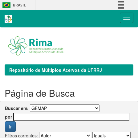
Skip
BRASIL
navigation
Simplifique!
Comunica BR
Participe
Acesso à informação
Legislação
Canais
Repositório de Múltiplos Acervos da UFRRJ
Página de Busca
Buscar em:
por
Filtros correntes: