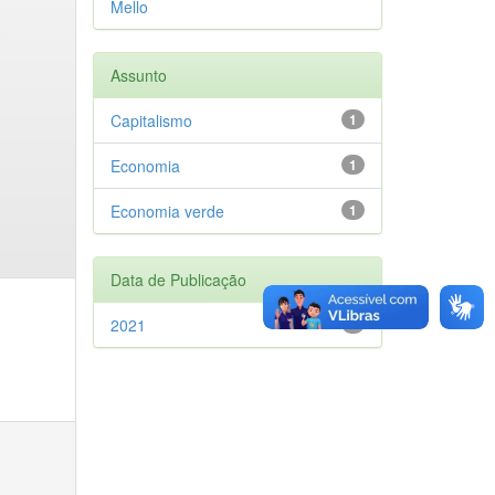
Mello
Assunto
Capitalismo
1
Economia
1
Economia verde
1
Data de Publicação
2021
1