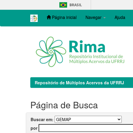
Skip
BRASIL
navigation
Página inicial
Navegar
Ajuda
Repositório de Múltiplos Acervos da UFRRJ
Página de Busca
Buscar em:
por