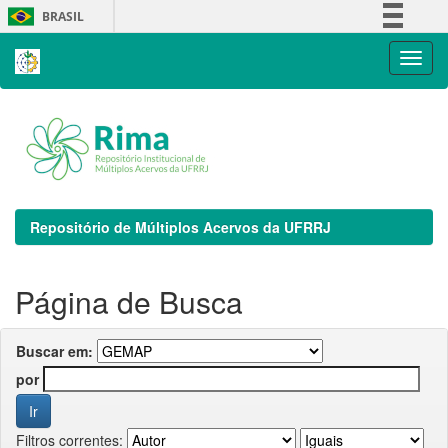
Skip
BRASIL
navigation
Simplifique!
Comunica BR
Participe
Acesso à informação
Legislação
Canais
Repositório de Múltiplos Acervos da UFRRJ
Página de Busca
Buscar em:
por
Filtros correntes: