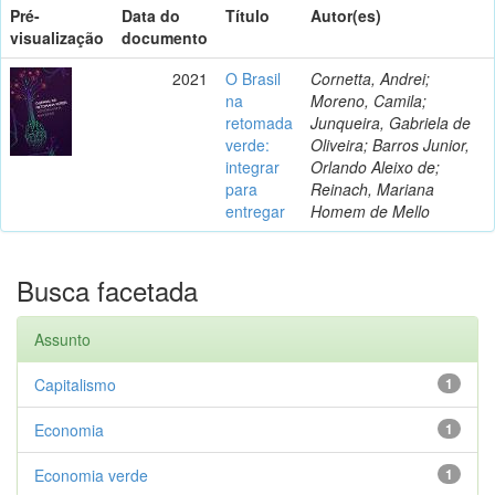
Pré-
Data do
Título
Autor(es)
visualização
documento
2021
O Brasil
Cornetta, Andrei;
na
Moreno, Camila;
retomada
Junqueira, Gabriela de
verde:
Oliveira; Barros Junior,
integrar
Orlando Aleixo de;
para
Reinach, Mariana
entregar
Homem de Mello
Busca facetada
Assunto
Capitalismo
1
Economia
1
Economia verde
1