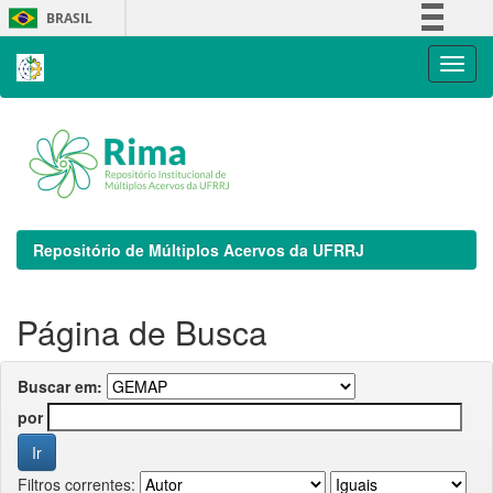
Skip
BRASIL
navigation
Simplifique!
Comunica BR
Participe
Acesso à informação
Legislação
Canais
Repositório de Múltiplos Acervos da UFRRJ
Página de Busca
Buscar em:
por
Filtros correntes: