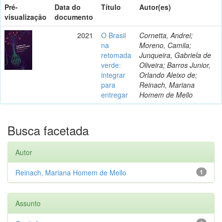
Pré-
Data do
Título
Autor(es)
visualização
documento
2021
O Brasil
Cornetta, Andrei;
na
Moreno, Camila;
retomada
Junqueira, Gabriela de
verde:
Oliveira; Barros Junior,
integrar
Orlando Aleixo de;
para
Reinach, Mariana
entregar
Homem de Mello
Busca facetada
Autor
Reinach, Mariana Homem de Mello
1
Assunto