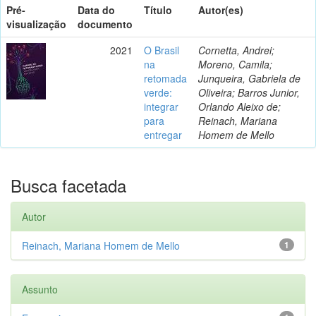
Pré-
Data do
Título
Autor(es)
visualização
documento
2021
O Brasil
Cornetta, Andrei;
na
Moreno, Camila;
retomada
Junqueira, Gabriela de
verde:
Oliveira; Barros Junior,
integrar
Orlando Aleixo de;
para
Reinach, Mariana
entregar
Homem de Mello
Busca facetada
Autor
Reinach, Mariana Homem de Mello
1
Assunto