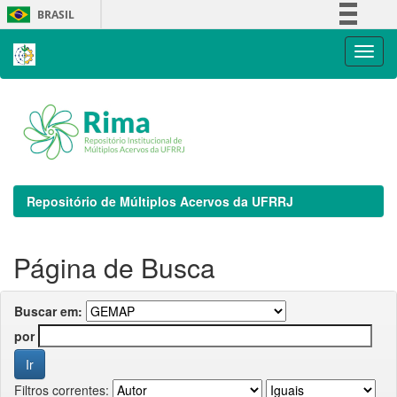
Skip
BRASIL
navigation
Simplifique!
Comunica BR
Participe
Acesso à informação
Legislação
Canais
Repositório de Múltiplos Acervos da UFRRJ
Página de Busca
Buscar em:
por
Filtros correntes: